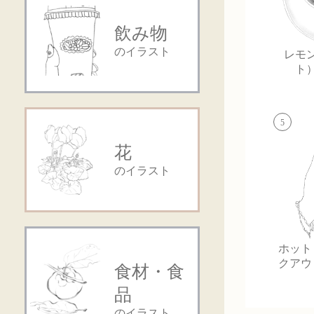
飲み物
のイラスト
レモ
ト
5
花
のイラスト
ホット
クアウ
食材・食
品
のイラスト