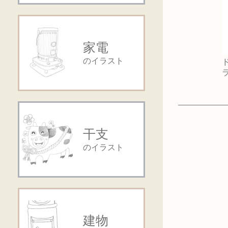
家電
のイラスト
干支
のイラスト
建物