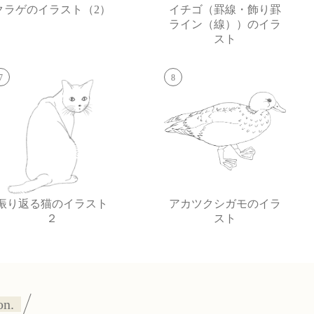
クラゲのイラスト（2）
イチゴ（罫線・飾り罫
ライン（線））のイラ
スト
7
8
振り返る猫のイラスト
アカツクシガモのイラ
２
スト
on.