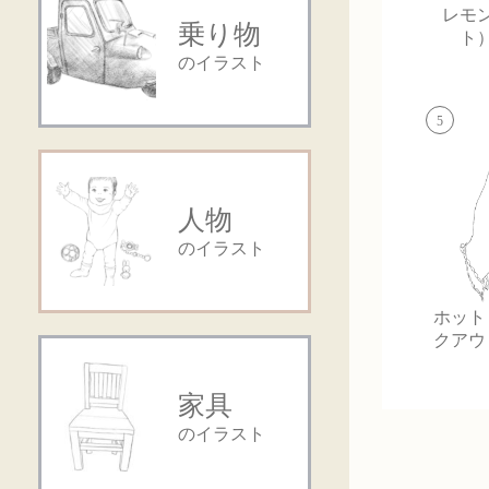
レモ
乗り物
ト
のイラスト
5
人物
のイラスト
ホット
クアウ
家具
のイラスト