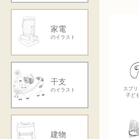
家電
のイラスト
干支
スプリ
のイラスト
子ど
建物