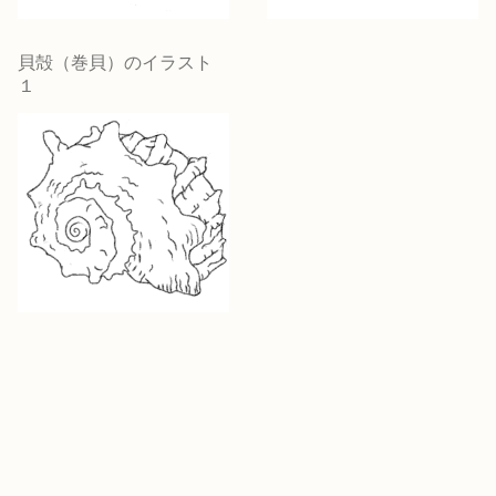
貝殻（巻貝）のイラスト
１