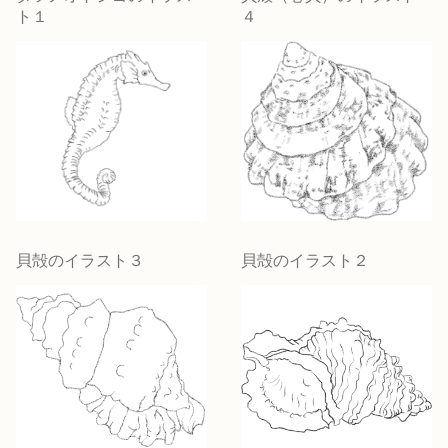
ト１
４
貝殻のイラスト３
貝殻のイラスト２