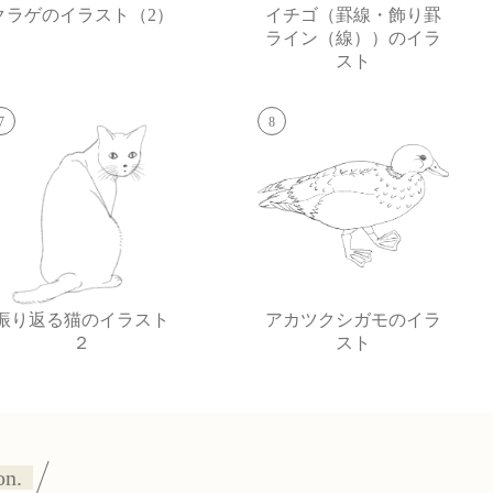
クラゲのイラスト（2）
イチゴ（罫線・飾り罫
ライン（線））のイラ
スト
7
8
振り返る猫のイラスト
アカツクシガモのイラ
２
スト
on.