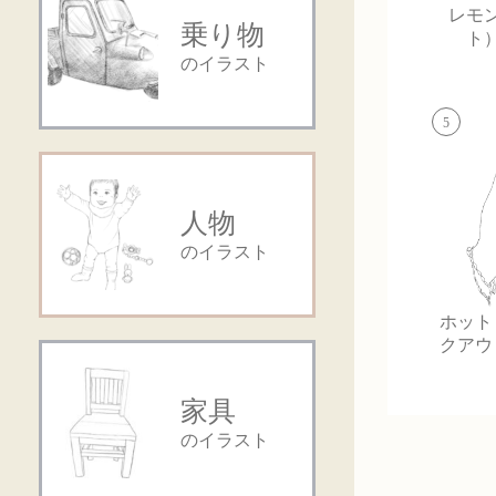
レモ
乗り物
ト
のイラスト
5
人物
のイラスト
ホット
クアウ
家具
のイラスト