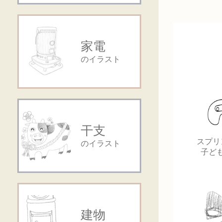
家電
のイラスト
干支
スプリ
のイラスト
子ど
建物