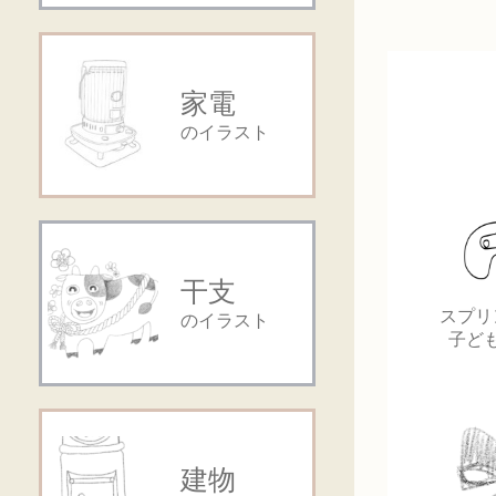
家電
のイラスト
干支
スプリ
のイラスト
子ど
建物