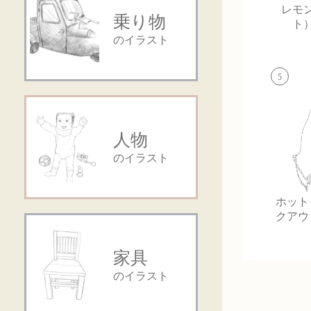
レモ
乗り物
ト
のイラスト
5
人物
のイラスト
ホット
クアウ
家具
のイラスト