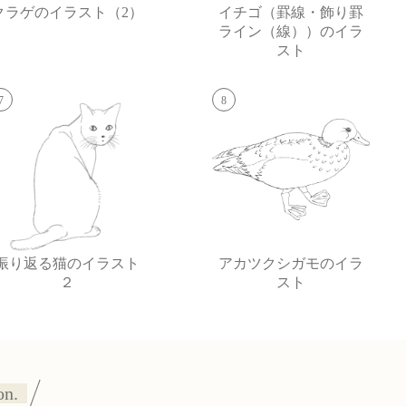
クラゲのイラスト（2）
イチゴ（罫線・飾り罫
ライン（線））のイラ
スト
7
8
振り返る猫のイラスト
アカツクシガモのイラ
２
スト
on.